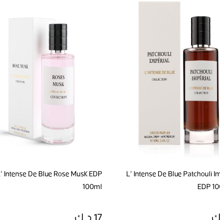
' Intense De Blue Rose Musk EDP
L' Intense De Blue Patchouli I
100ml
EDP 10
17 د.ك