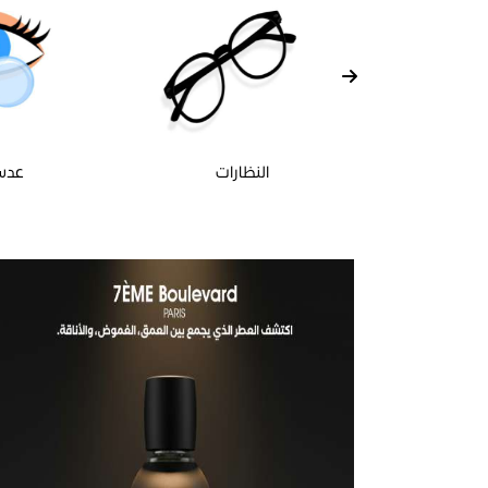
اكسسوار
النظارات
عدس