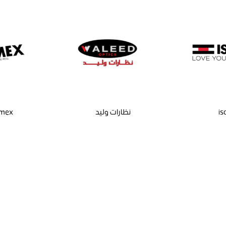
is
نظارات وليد
rmex