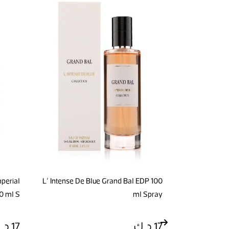
mperial
L' Intense De Blue Grand Bal EDP 100
L Intense D
0 ml S
ml Spray
17 د.ك
17 د.ك