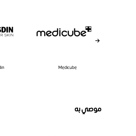
din
Medicube
MARC 
موصي به