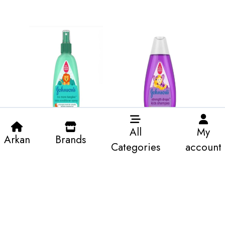
All
My
Arkan
Brands
شامبو جونسون سترينث
جونسون بخاخ بلسم لا
Categories
account
دروبس للأطفال - 300
تشابك بعد اليوم للأطفال
مل
1.15 KWD
1.41 KWD