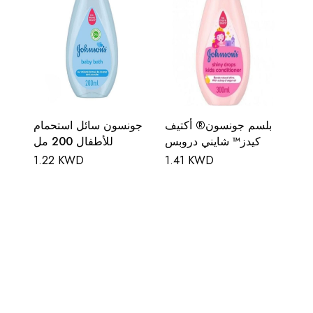
بلسم جونسون® أكتيف
جونسون سائل استحمام
كيدز™ شايني دروبس
للأطفال 200 مل
1.22 KWD
1.41 KWD