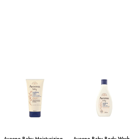
Aveeno Baby Moisturizing
Aveeno Baby Body Wash