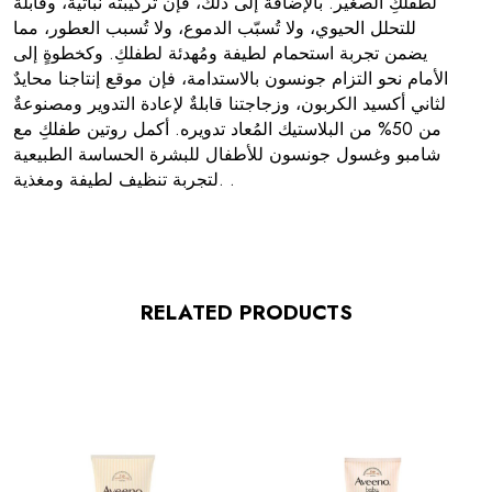
لطفلكِ الصغير. بالإضافة إلى ذلك، فإن تركيبته نباتية، وقابلة
للتحلل الحيوي، ولا تُسبّب الدموع، ولا تُسبب العطور، مما
يضمن تجربة استحمام لطيفة ومُهدئة لطفلكِ. وكخطوةٍ إلى
الأمام نحو التزام جونسون بالاستدامة، فإن موقع إنتاجنا محايدٌ
لثاني أكسيد الكربون، وزجاجتنا قابلةٌ لإعادة التدوير ومصنوعةٌ
من 50% من البلاستيك المُعاد تدويره. أكمل روتين طفلكِ مع
شامبو وغسول جونسون للأطفال للبشرة الحساسة الطبيعية
لتجربة تنظيف لطيفة ومغذية. .
RELATED PRODUCTS