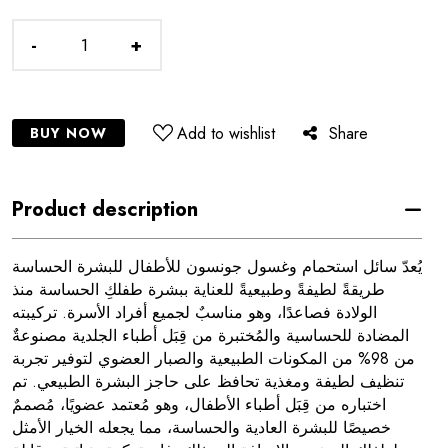
-
+
Add to wishlist
Share
BUY NOW
Product description
يُعدّ سائل استحمام وغسول جونسون للأطفال للبشرة الحساسة
طريقةً لطيفةً وطبيعيةً للعناية ببشرة طفلكِ الحساسة منذ
الولادة فصاعدًا، وهو مناسبٌ لجميع أفراد الأسرة. تركيبته
المضادة للحساسية والمُختبرة من قِبَل أطباء الجلدية مصنوعةٌ
من 98% من المكونات الطبيعية والصبار العضوي لتوفير تجربة
تنظيف لطيفة ومغذية تحافظ على حاجز البشرة الطبيعي. تم
اختباره من قِبَل أطباء الأطفال، وهو مُعتمد عضويًا، مُصممٌ
خصيصًا للبشرة العادية والحساسة، مما يجعله الخيار الأمثل