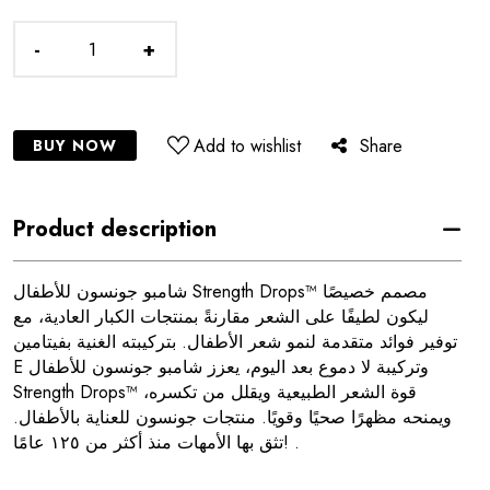
-
+
Add to wishlist
Share
BUY NOW
Product description
شامبو جونسون للأطفال Strength Drops™ مصمم خصيصًا
ليكون لطيفًا على الشعر مقارنةً بمنتجات الكبار العادية، مع
توفير فوائد متقدمة لنمو شعر الأطفال. بتركيبته الغنية بفيتامين
E وتركيبة لا دموع بعد اليوم، يعزز شامبو جونسون للأطفال
Strength Drops™ قوة الشعر الطبيعية ويقلل من تكسره،
ويمنحه مظهرًا صحيًا وقويًا. منتجات جونسون للعناية بالأطفال.
تثق بها الأمهات منذ أكثر من ١٢٥ عامًا! .