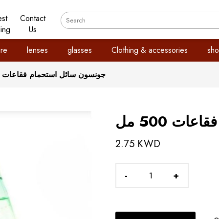
est
Contact
ling
Us
re
lenses
glasses
Clothing & accessories
sho
جونسون سائل استحمام فقاعات 500 مل
ت 500 مل
2.75 KWD
-
+