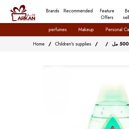
Brands
Recommended
Feature
B
Offers
sel
perfumes
Makeup
Personal Ca
Home
/
Children's supplies
/
/