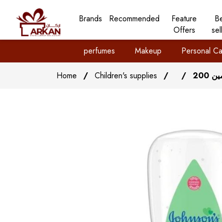
Brands
Recommended
Feature
B
Offers
sel
perfumes
Makeup
Personal Ca
Home
/
Children's supplies
/
/
200