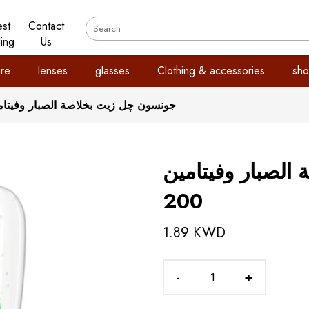
est
Contact
ling
Us
re
lenses
glasses
Clothing & accessories
sho
جونسون چل زيت بخلاصة الصبار وفيتامين 
لصبار وفيتامين
200
1.89 KWD
-
+