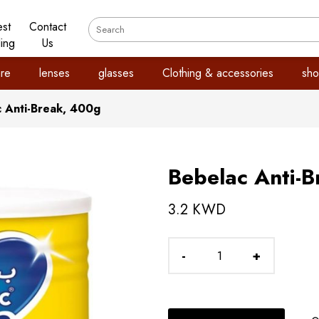
est
Contact
ling
Us
re
lenses
glasses
Clothing & accessories
sho
 Anti-Break, 400g
Bebelac Anti-
3.2 KWD
-
+