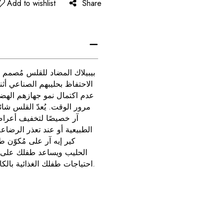
Add to wishlist
Share
بيبيلاك المضاد للقلس مُصمم 
الاحتفاظ بحليبهم الصناعي أث
عدم اكتمال نمو جهازهم الهضمي
مرور الوقت. يُعدّ القلس شائع
آر خصيصًا لتخفيف أعراض
الطبيعية أو عند تعذر الرضاعة
كير إيه آر على مُكوّن 
الحليب ويساعد طفلك على ال
احتياجات طفلك الغذائية بالكامل بفضل تركيبته بريسي نيوتري.