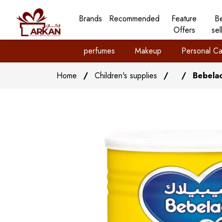
Brands
Recommended
Feature
B
Offers
sel
perfumes
Makeup
Personal Ca
Home
/
Children's supplies
/
/
Bebelac