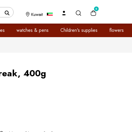
0
Kuwait
es
watches & pens
Children's supplies
flowers
Break, 400g