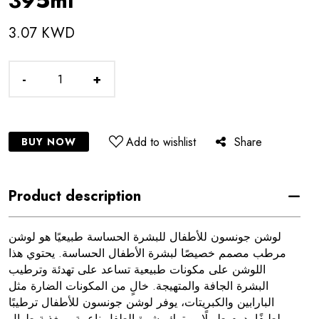
395ml
3.07 KWD
-
+
Add to wishlist
Share
BUY NOW
Product description
لوشن جونسون للأطفال للبشرة الحساسة طبيعيًا هو لوشن
مرطب مصمم خصيصًا لبشرة الأطفال الحساسة. يحتوي هذا
اللوشن على مكونات طبيعية تساعد على تهدئة وترطيب
البشرة الجافة والمتهيجة. خالٍ من المكونات الضارة مثل
البارابين والكبريتات، يوفر لوشن جونسون للأطفال ترطيبًا
لطيفًا يدوم طويلًا، ويترك بشرة الطفل ناعمة ومغذية طوال